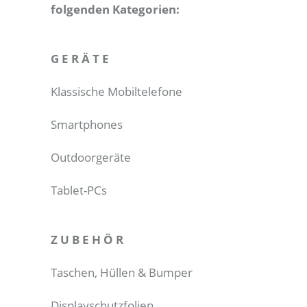
folgenden Kategorien:
G E R Ä T E
Klassische Mobiltelefone
Smartphones
Outdoorgeräte
Tablet-PCs
Z U B E H Ö R
Taschen, Hüllen & Bumper
Displayschutzfolien